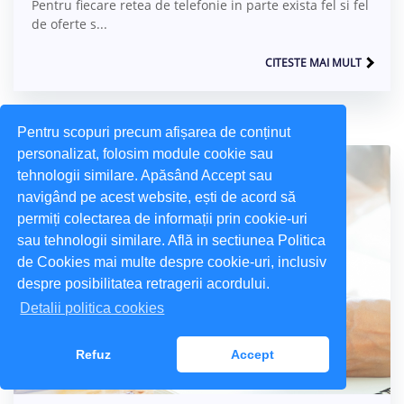
Pentru fiecare retea de telefonie in parte exista fel si fel
de oferte s...
CITESTE MAI MULT
Pentru scopuri precum afișarea de conținut
personalizat, folosim module cookie sau
tehnologii similare. Apăsând Accept sau
navigând pe acest website, ești de acord să
permiți colectarea de informații prin cookie-uri
sau tehnologii similare. Află in sectiunea Politica
de Cookies mai multe despre cookie-uri, inclusiv
despre posibilitatea retragerii acordului.
Detalii politica cookies
Refuz
Accept