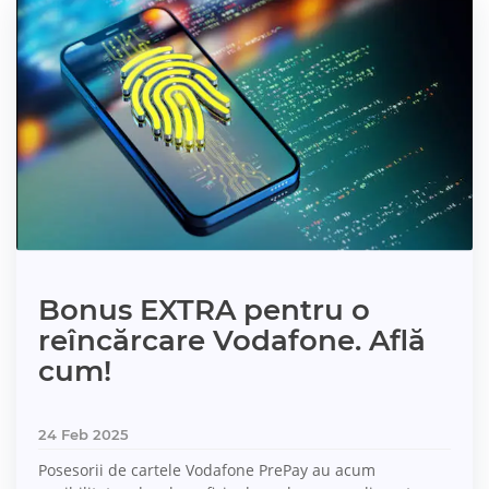
Bonus EXTRA pentru o
reîncărcare Vodafone. Află
cum!
24 Feb 2025
Posesorii de cartele Vodafone PrePay au acum