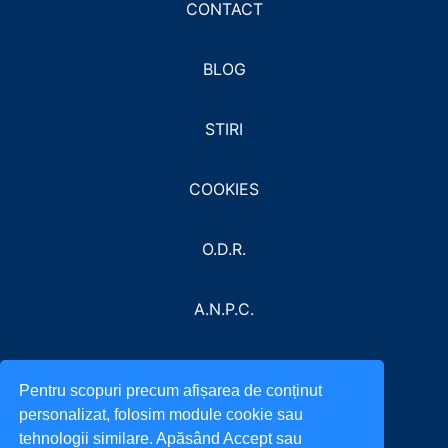
CONTACT
BLOG
STIRI
COOKIES
O.D.R.
A.N.P.C.
Pentru scopuri precum afișarea de conținut
personalizat, folosim module cookie sau
tehnologii similare. Apăsând Accept sau