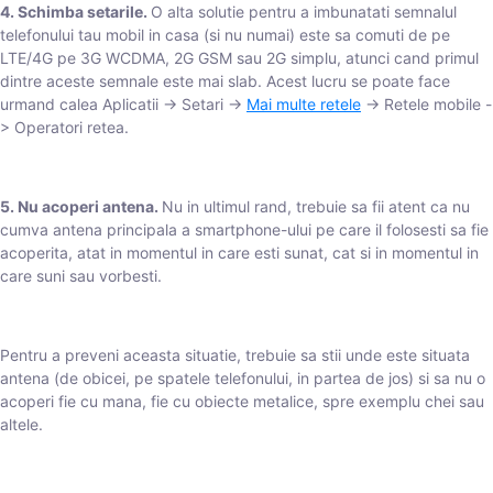
4. Schimba setarile.
O alta solutie pentru a imbunatati semnalul
telefonului tau mobil in casa (si nu numai) este sa comuti de pe
LTE/4G pe 3G WCDMA, 2G GSM sau 2G simplu, atunci cand primul
dintre aceste semnale este mai slab. Acest lucru se poate face
urmand calea Aplicatii -> Setari ->
Mai multe retele
-> Retele mobile -
> Operatori retea.
5. Nu acoperi antena.
Nu in ultimul rand, trebuie sa fii atent ca nu
cumva antena principala a smartphone-ului pe care il folosesti sa fie
acoperita, atat in momentul in care esti sunat, cat si in momentul in
care suni sau vorbesti.
Pentru a preveni aceasta situatie, trebuie sa stii unde este situata
antena (de obicei, pe spatele telefonului, in partea de jos) si sa nu o
acoperi fie cu mana, fie cu obiecte metalice, spre exemplu chei sau
altele.