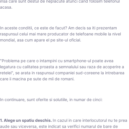
insa care sunt destul de neplacute atunci cand folosim telefonul
acasa.
In aceste conditii, ce este de facut? Am decis sa iti prezentam
raspunsul celui mai mare producator de telefoane mobile la nivel
mondial, asa cum apare el pe site-ul oficial.
"Problema pe care o intampini cu smartphone-ul poate avea
legatura cu calitatea proasta a semnalului sau raza de acoperire a
retelei", se arata in raspunsul companiei sud-coreene la intrebarea
care ii macina pe sute de mii de romani.
In continuare, sunt oferite si solutiile, in numar de cinci:
1. Alege un spatiu deschis.
In cazul in care interlocutorul nu te prea
aude sau viceversa, este indicat sa verifici numarul de bare de