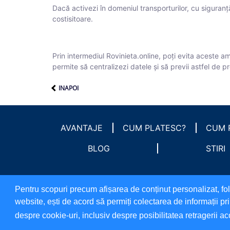
Dacă activezi în domeniul transporturilor, cu siguranță
costisitoare.
Prin intermediul Rovinieta.online, poți evita aceste am
permite să centralizezi datele și să previi astfel de 
INAPOI
AVANTAJE
CUM PLATESC?
CUM 
BLOG
STIRI
Pentru scopuri precum afișarea de conținut personalizat, 
website, ești de acord să permiți colectarea de informații pr
despre cookie-uri, inclusiv despre posibilitatea retragerii ac