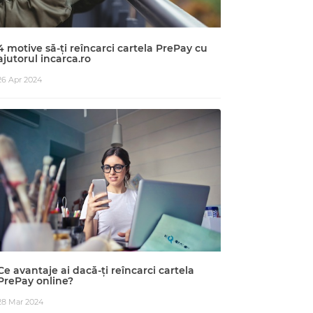
4 motive să-ți reîncarci cartela PrePay cu
ajutorul incarca.ro
26 Apr 2024
Ce avantaje ai dacă-ți reîncarci cartela
PrePay online?
28 Mar 2024