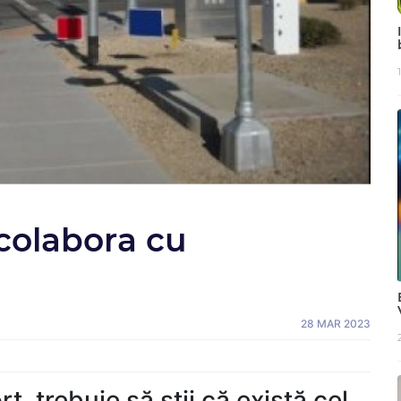
colabora cu
28 MAR 2023
t, trebuie să știi că există cel