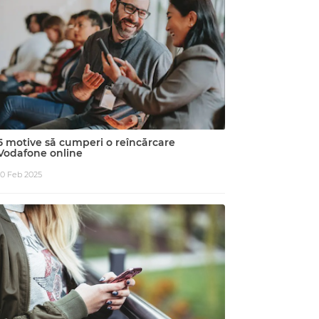
5 motive să cumperi o reîncărcare
Vodafone online
10 Feb 2025