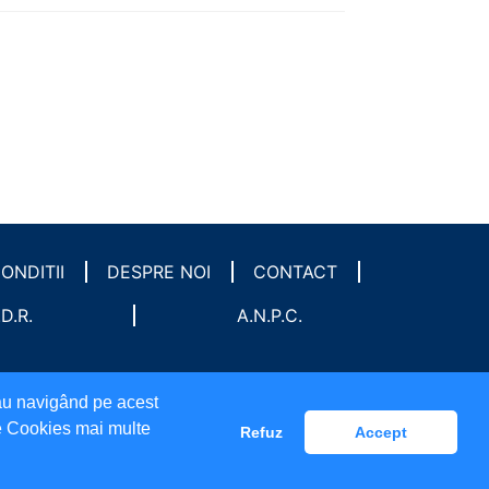
ONDITII
DESPRE NOI
CONTACT
.D.R.
A.N.P.C.
sau navigând pe acest
 de Cookies mai multe
Refuz
Accept