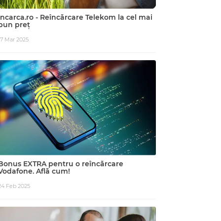
Incarca.ro - Reîncărcare Telekom la cel mai
bun preț
17 Mar 2025
Bonus EXTRA pentru o reîncărcare
Vodafone. Află cum!
24 Feb 2025