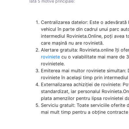
Iată 5 motive principale:
Centralizarea datelor: Este o adevărată 
vehicul în parte din cadrul unui parc auto
intermediul Rovinieta.Online, poți avea to
care mașină nu are rovinietă.
Alertare gratuita: Rovinieta.online îți of
roviniete
cu o valabilitate mai mare de 30
rovinietele.
Emiterea mai multor roviniete simultan: 
roviniete în același timp prin intermediul
Externalizarea achiziției de roviniete: P
standardizat, iar personalul Rovinieta.O
plata amenzilor pentru lipsa rovinietei da
Serviciu gratuit: Toate serviciile oferite 
mai mult timp pentru a obține contracte