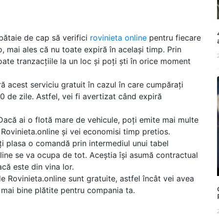
bătaie de cap să verifici
rovinieta online
pentru fiecare
, mai ales că nu toate expiră în același timp. Prin
ate tranzacțiile la un loc și poți ști în orice moment
eră acest serviciu gratuit în cazul în care cumpărați
 de zile. Astfel, vei fi avertizat când expiră
Dacă ai o flotă mare de vehicule, poți emite mai multe
 Rovinieta.online și vei economisi timp pretios.
oți plasa o comandă prin intermediul unui tabel
nline se va ocupa de tot. Aceștia își asumă contractual
că este din vina lor.
de Rovinieta.online sunt gratuite, astfel încât vei avea
 mai bine plătite pentru compania ta.