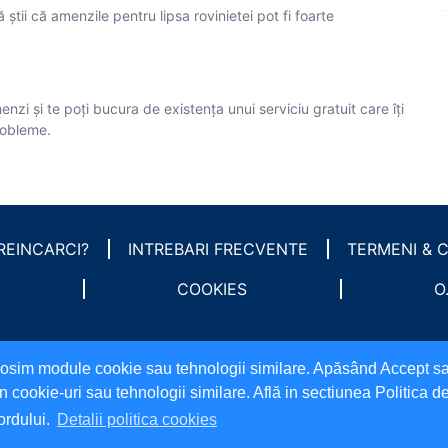
 știi că amenzile pentru lipsa rovinietei pot fi foarte
enzi și te poți bucura de existența unui serviciu gratuit care îți
probleme.
REINCARCI?
INTREBARI FRECVENTE
TERMENI & C
COOKIES
O
folosim module cookie sau tehnologii similare. Apăsând Accept 
in cookie-uri sau tehnologii similare. Află in sectiunea Politica
ordului.
Detalii politica cookies
All rights reserved. © 2022 incarca.ro
Mergi sus