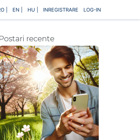
O |
EN |
HU |
INREGISTRARE
LOG-IN
Postari recente