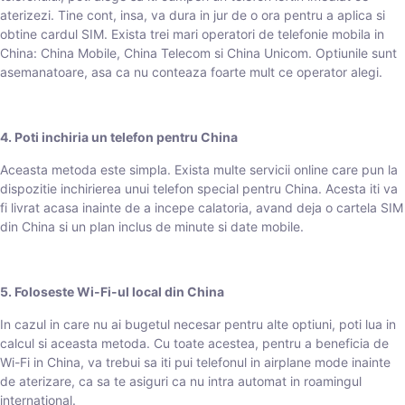
aterizezi. Tine cont, insa, va dura in jur de o ora pentru a aplica si
obtine cardul SIM. Exista trei mari operatori de telefonie mobila in
China: China Mobile, China Telecom si China Unicom. Optiunile sunt
asemanatoare, asa ca nu conteaza foarte mult ce operator alegi.
4. Poti inchiria un telefon pentru China
Aceasta metoda este simpla. Exista multe servicii online care pun la
dispozitie inchirierea unui telefon special pentru China. Acesta iti va
fi livrat acasa inainte de a incepe calatoria, avand deja o cartela SIM
din China si un plan inclus de minute si date mobile.
5. Foloseste Wi-Fi-ul local din China
In cazul in care nu ai bugetul necesar pentru alte optiuni, poti lua in
calcul si aceasta metoda. Cu toate acestea, pentru a beneficia de
Wi-Fi in China, va trebui sa iti pui telefonul in airplane mode inainte
de aterizare, ca sa te asiguri ca nu intra automat in roamingul
international.