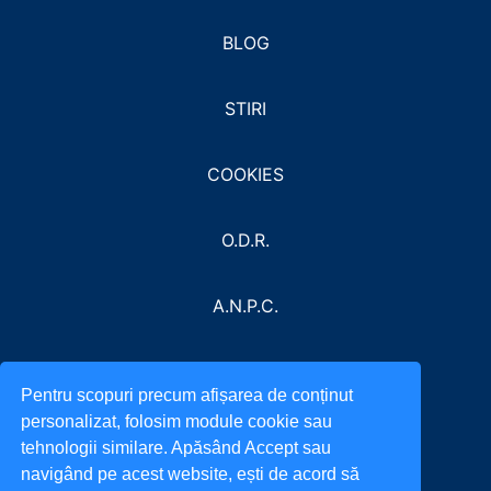
BLOG
STIRI
COOKIES
O.D.R.
A.N.P.C.
Pentru scopuri precum afișarea de conținut
personalizat, folosim module cookie sau
tehnologii similare. Apăsând Accept sau
navigând pe acest website, ești de acord să