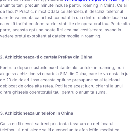
anumite tari, precum minute incluse pentru roaming in China. Ce ai
de facut? Practic, nimic! Odata ce aterizezi, iti deschizi telefonul
care te va anunta ca ai fost conectat la una dintre retelele locale si
ca vei fi tarifat conform ratelor stabilite de operatorul tau. Pe de alta
parte, aceasta optiune poate fi si cea mai costisitoare, avand in
vedere pretul exorbitant al datelor mobile in roaming.
2. Achizitioneaza-ti o cartela PrePay din China
Pentru a depasi costurile exorbitante ale tarifelor in roaming, poti
alege sa achizitionezi o cartela SIM din China, care te va costa in jur
de 20 de dolari. Insa aceasta optiune presupune sa ai telefonul
deblocat de orice alta retea. Poti face acest lucru chiar si la unul
dintre ghiseele operatorului tau, pentru o anumita suma.
3. Achizitioneaza un telefon in China
Ca sa nu fii nevoit sa treci prin toata tevatura cu deblocatul
telefonului, poti alege sa iti cumperi un telefon ieftin imediat ce