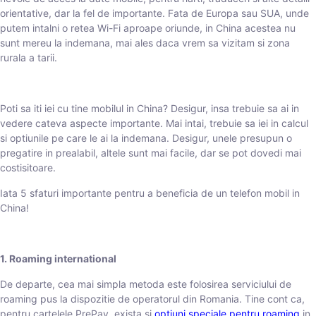
orientative, dar la fel de importante. Fata de Europa sau SUA, unde
putem intalni o retea Wi-Fi aproape oriunde, in China acestea nu
sunt mereu la indemana, mai ales daca vrem sa vizitam si zona
rurala a tarii.
Poti sa iti iei cu tine mobilul in China? Desigur, insa trebuie sa ai in
vedere cateva aspecte importante. Mai intai, trebuie sa iei in calcul
si optiunile pe care le ai la indemana. Desigur, unele presupun o
pregatire in prealabil, altele sunt mai facile, dar se pot dovedi mai
costisitoare.
Iata 5 sfaturi importante pentru a beneficia de un telefon mobil in
China!
1. Roaming international
De departe, cea mai simpla metoda este folosirea serviciului de
roaming pus la dispozitie de operatorul din Romania. Tine cont ca,
pentru cartelele PrePay, exista si
optiuni speciale pentru roaming
in