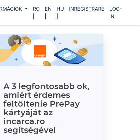
ORMÁCIÓK
RO
EN
HU
INREGISTRARE
LOG-
|
|
|
IN
A 3 legfontosabb ok,
amiért érdemes
feltöltenie PrePay
kártyáját az
incarca.ro
segítségével