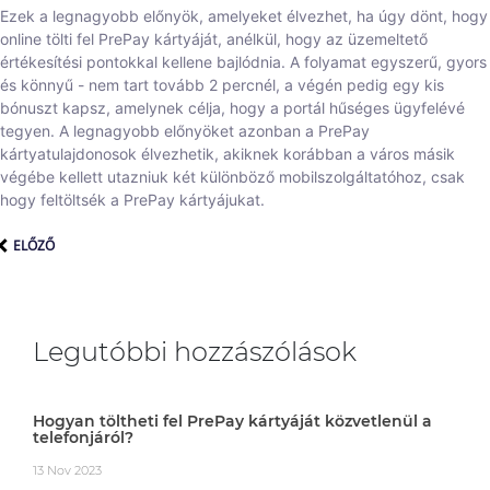
Ezek a legnagyobb előnyök, amelyeket élvezhet, ha úgy dönt, hogy
online tölti fel PrePay kártyáját, anélkül, hogy az üzemeltető
értékesítési pontokkal kellene bajlódnia. A folyamat egyszerű, gyors
és könnyű - nem tart tovább 2 percnél, a végén pedig egy kis
bónuszt kapsz, amelynek célja, hogy a portál hűséges ügyfelévé
tegyen. A legnagyobb előnyöket azonban a PrePay
kártyatulajdonosok élvezhetik, akiknek korábban a város másik
végébe kellett utazniuk két különböző mobilszolgáltatóhoz, csak
hogy feltöltsék a PrePay kártyájukat.
ELŐZŐ
Legutóbbi hozzászólások
Hogyan töltheti fel PrePay kártyáját közvetlenül a
telefonjáról?
13 Nov 2023