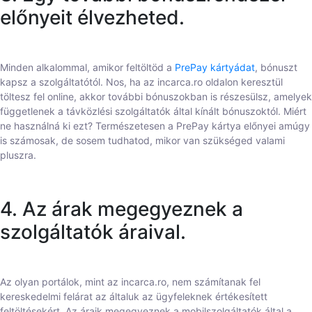
előnyeit élvezheted.
Minden alkalommal, amikor feltöltöd a
PrePay kártyádat
, bónuszt
kapsz a szolgáltatótól. Nos, ha az incarca.ro oldalon keresztül
töltesz fel online, akkor további bónuszokban is részesülsz, amelyek
függetlenek a távközlési szolgáltatók által kínált bónuszoktól. Miért
ne használná ki ezt? Természetesen a PrePay kártya előnyei amúgy
is számosak, de sosem tudhatod, mikor van szükséged valami
pluszra.
4. Az árak megegyeznek a
szolgáltatók áraival.
Az olyan portálok, mint az incarca.ro, nem számítanak fel
kereskedelmi felárat az általuk az ügyfeleknek értékesített
feltöltésekért. Az áraik megegyeznek a mobilszolgáltatók által a