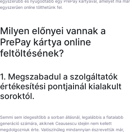
egyszerűbb és nyugodtabb egy PrePay kártyával, amelyet ma már
egyszerűen online tölthetünk fel.
Milyen előnyei vannak a
PrePay kártya online
feltöltésének?
1. Megszabadul a szolgáltatók
értékesítési pontjainál kialakult
soroktól.
Semmi sem idegesítőbb a sorban állásnál, legalábbis a fiatalabb
generáció számára, akiknek Ceausescu idején nem kellett
megdolgozniuk érte. Valószínűleg mindannyian észrevettük már,