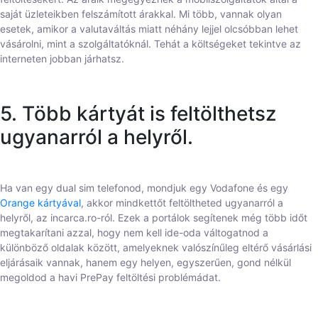
saját üzleteikben felszámított árakkal. Mi több, vannak olyan
esetek, amikor a valutaváltás miatt néhány lejjel olcsóbban lehet
vásárolni, mint a szolgáltatóknál. Tehát a költségeket tekintve az
interneten jobban járhatsz.
5. Több kártyát is feltölthetsz
ugyanarról a helyről.
Ha van egy dual sim telefonod, mondjuk egy Vodafone és egy
Orange kártyával
, akkor mindkettőt feltöltheted ugyanarról a
helyről, az incarca.ro-ról. Ezek a portálok segítenek még több időt
megtakarítani azzal, hogy nem kell ide-oda váltogatnod a
különböző oldalak között, amelyeknek valószínűleg eltérő vásárlási
eljárásaik vannak, hanem egy helyen, egyszerűen, gond nélkül
megoldod a havi PrePay feltöltési problémádat.