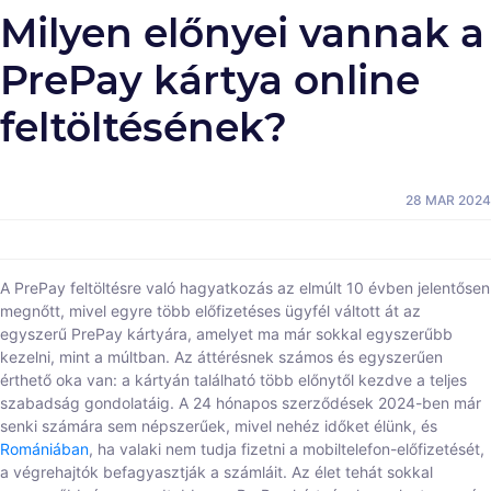
Milyen előnyei vannak a
PrePay kártya online
feltöltésének?
28 MAR 2024
A PrePay feltöltésre való hagyatkozás az elmúlt 10 évben jelentősen
megnőtt, mivel egyre több előfizetéses ügyfél váltott át az
egyszerű PrePay kártyára, amelyet ma már sokkal egyszerűbb
kezelni, mint a múltban. Az áttérésnek számos és egyszerűen
érthető oka van: a kártyán található több előnytől kezdve a teljes
szabadság gondolatáig. A 24 hónapos szerződések 2024-ben már
senki számára sem népszerűek, mivel nehéz időket élünk, és
Romániában
, ha valaki nem tudja fizetni a mobiltelefon-előfizetését,
a végrehajtók befagyasztják a számláit. Az élet tehát sokkal