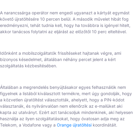
A narancssárga operátor nem engedi ugyanazt a kártyát egymást
követő újratöltésére 10 percen belül. A második művelet hibát fog
eredményezni, tehát tudnia kell, hogy ha továbbra is igényel hitelt,
akkor tanácsos folytatni az eljárást az előzőtől 10 perc elteltével.
Időnként a mobilszolgáltatók frissítéseket hajtanak végre, ami
bizonyos késedelmet, általában néhány percet jelent a kért
szolgáltatás kézbesítésében.
Általában a megrendelés benyújtásakor egyes felhasználók nem
figyelnek a listából kiválasztott termékre, mert úgy gondolják, hogy
a közvetlen újratöltést választották, ahelyett, hogy a PIN-kódot
választanák, és nyilvánvalóan nem ellenőrzik az e-mailüket aki
kapta az utalványt. Ezért azt tanácsoljuk mindenkinek, aki helyesen
használja az ilyen szolgáltatásokat, hogy óvatosan adja meg az
Telekom, a Vodafone vagy a
Orange újratöltési
koordinátáit.