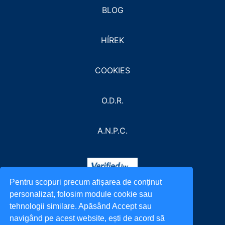
BLOG
HÍREK
COOKIES
O.D.R.
A.N.P.C.
Pentru scopuri precum afișarea de conținut
personalizat, folosim module cookie sau
tehnologii similare. Apăsând Accept sau
navigând pe acest website, ești de acord să