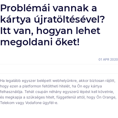
Problémái vannak a
kártya újratöltésével?
Itt van, hogyan lehet
megoldani őket!
01 APR 2020
Ha legalább egyszer belépett webhelyünkre, akkor biztosan rájött,
hogy ezen a platformon feltöltheti hitelét, ha Ön egy kártya
felhasználója. Tehát csupán néhány egyszerű lépést kell követnie,
és megkapja a szükséges hitelt, függetlenül attól, hogy Ön Orange,
Telekom vagy Vodafone ügyfél-e.