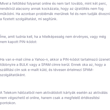
Mivel a feltöltési folyamat online és nem tart tovább, mint két perc,
rendkívül alacsony annak kockázata, hogy az újratöltés nem fog
működni. Ha azonban problémák merülnek fel és nem tudják élvezni
a fizetett szolgáltatást, mi segítünk.
Íme, amit tudnia kell, ha a hitelképesség nem érvényes, vagy még
nem kapott PIN-kódot:
Ha van e-mail címe a Yahoo-n, akkor a PIN-kódot tartalmazó üzenet
többnyire a BULK vagy a SPAM címre kerül. Ennek oka az, hogy a
szállítási cím sok e-mailt küld, és tévesen értelmezi SPAM-
szolgáltatóként.
A Telekom hálózatból nem aktiválódott kártyák esetén az aktiválás
nem végezhető el online, hanem csak a megfelelő értékesítési
pontokon.