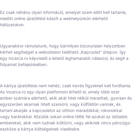
Ez csak néhány olyan információ, amelyet szem előtt kell tartania,
mielőtt online újratöltést készít a webhelyünkön elérhető
hálózatokon.
Ugyanakkor rámutatunk, hogy bármilyen bizonytalan helyzetben
kérhet segítséget a weboldalon található „Kapcsolat” űrlapon. Így
egy Incarca.ro képviselő a lehető leghamarabb válaszol, és segít a
folyamat befejezésében.
A kártya újratöltése nem nehéz, csak kevés figyelmet kell fordítania.
Az Incarca.ro egy olyan platformon érhető el, amely több ezer
ember számára elérhető, akik akár hitel nélkül maradtak, gyorsan és
egyszerűen akarnak hitelt szerezni, vagy külföldön vannak, és
tartani akarják a kapcsolatot az otthon maradókkal, rokonokkal
vagy barátokkal. Közülük sokan online töltik fel azokat az idősebb
embereket, akik nem tudnak költözni, vagy akiknek nincs pénzügyi
eszköze a kártya költségeinek viselésére.