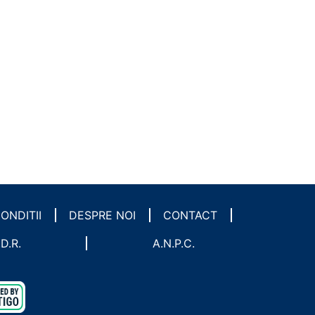
ONDITII
DESPRE NOI
CONTACT
.D.R.
A.N.P.C.