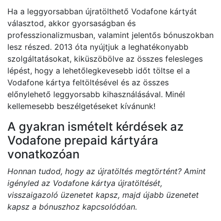
Ha a leggyorsabban újratölthető Vodafone kártyát
választod, akkor gyorsaságban és
professzionalizmusban, valamint jelentős bónuszokban
lesz részed. 2013 óta nyújtjuk a leghatékonyabb
szolgáltatásokat, kiküszöbölve az összes felesleges
lépést, hogy a lehetőlegkevesebb időt töltse el a
Vodafone kártya feltöltésével és az összes
előnylehető leggyorsabb kihasználásával. Minél
kellemesebb beszélgetéseket kívánunk!
A gyakran ismételt kérdések az
Vodafone prepaid kártyára
vonatkozóan
Honnan tudod, hogy az újratöltés megtörtént? Amint
igényled az Vodafone kártya újratöltését,
visszaigazoló üzenetet kapsz, majd újabb üzenetet
kapsz a bónuszhoz kapcsolódóan.