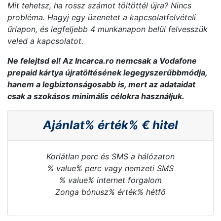
Mit tehetsz, ha rossz számot töltöttél újra? Nincs
probléma. Hagyj egy üzenetet a kapcsolatfelvételi
űrlapon, és legfeljebb 4 munkanapon belül felvesszük
veled a kapcsolatot.
Ne felejtsd el! Az Incarca.ro nemcsak a Vodafone
prepaid kártya újratöltésének legegyszerűbbmódja,
hanem a legbiztonságosabb is, mert az adataidat
csak a szokásos minimális célokra használjuk.
Ajánlat% érték% € hitel
Korlátlan perc és SMS a hálózaton
% value% perc vagy nemzeti SMS
% value% internet forgalom
Zonga bónusz% érték% hétfő